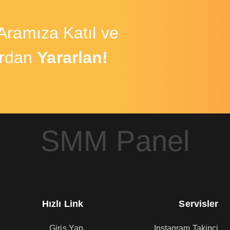
ramıza Katıl ve
ardan
Yararlan!
SMM Panel
anel, sosyal ağlara; Takipçi, izlenme, beğeni, görüntülenme gibi servisler 
n Takipçi Satın Almalı
Hızlı Link
Servisler
r ve bilgisayarlar artık günlük hayatımızın vazgeçilmez bir parçası olduğunu 
Giriş Yap
Instagram Takipçi