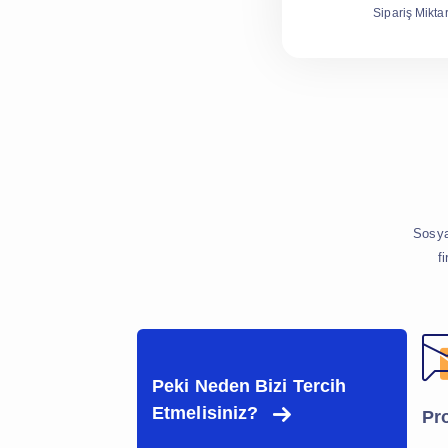
Sipariş Miktar
Sosya
f
Peki Neden Bizi Tercih
Etmelisiniz?
Pr