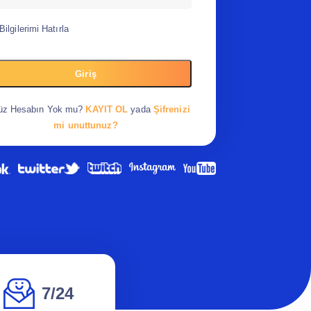
Bilgilerimi Hatırla
Giriş
üz Hesabın Yok mu?
KAYIT OL
yada
Şifrenizi
mi unuttunuz?
7/24