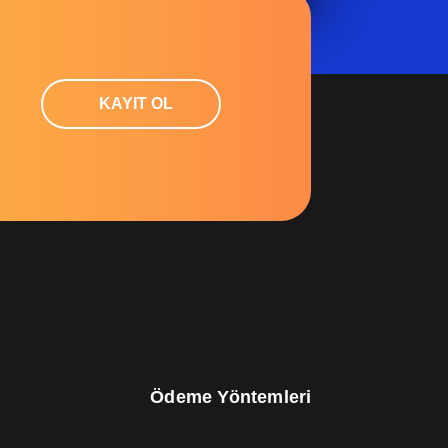
KAYIT OL
satar.
yım ?
Ödeme Yöntemleri
hepimiz biliyoruz. Uyandığımızda ilk iş telefonumuza