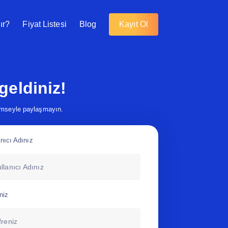
ır?
Fiyat Listesi
Blog
Kayıt Ol
geldiniz!
kimseyle paylaşmayın.
anıcı Adınız
niz