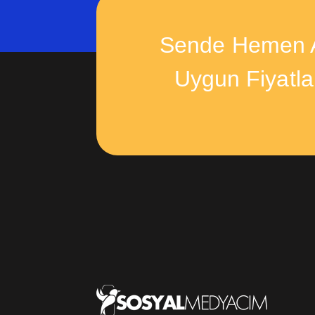
Sende Hemen A
Uygun Fiyatl
SMM P
Nede
Teknolojinin gelişmesiyle bildiğiniz gibi telefonla