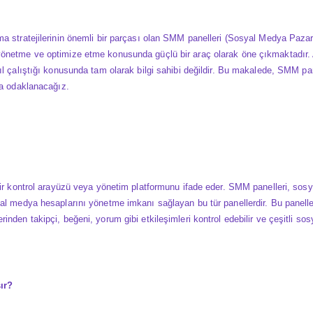
a stratejilerinin önemli bir parçası olan SMM panelleri (Sosyal Medya Pazarl
önetme ve optimize etme konusunda güçlü bir araç olarak öne çıkmaktadır. 
l çalıştığı konusunda tam olarak bilgi sahibi değildir. Bu makalede, SMM pane
ya odaklanacağız.
bir kontrol arayüzü veya yönetim platformunu ifade eder. SMM panelleri, sos
al medya hesaplarını yönetme imkanı sağlayan bu tür panellerdir. Bu paneller 
nden takipçi, beğeni, yorum gibi etkileşimleri kontrol edebilir ve çeşitli so
ır?