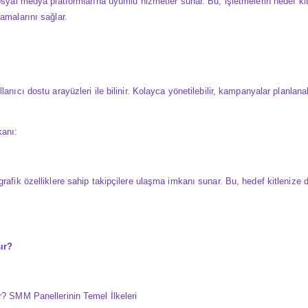
sosyal medya platformlarına uyumlu hizmetler sunar. Bu, işletmelerin hedef ki
amalarını sağlar.
lanıcı dostu arayüzleri ile bilinir. Kolayca yönetilebilir, kampanyalar planlana
kanı:
rafik özelliklere sahip takipçilere ulaşma imkanı sunar. Bu, hedef kitlenize da
ır?
r? SMM Panellerinin Temel İlkeleri