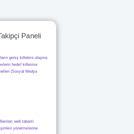
akipçi Paneli
arın geniş kitlelere ulaşma
lerin hedef kitlesine
nelleri (Sosyal Medya
llanılan web tabanlı
eşimleri yönetmelerine