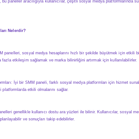
bu paneller aracılığıyla kullanıcılar, çeşitli sosyal medya platformlarında su
arı Nelerdir?
panelleri, sosyal medya hesaplarını hızlı bir şekilde büyütmek için etkili bir
fazla etkileşim sağlamak ve marka bilinirliğini artırmak için kullanılabilirler.
mları: İyi bir SMM paneli, farklı sosyal medya platformları için hizmet sunabi
i platformlarda etkili olmalarını sağlar.
lleri genellikle kullanıcı dostu ara yüzleri ile bilinir. Kullanıcılar, sosyal 
lanlayabilir ve sonuçları takip edebilirler.