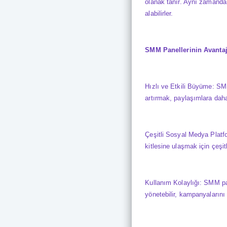
olanak tanır. Aynı zamanda, 
alabilirler.
SMM Panellerinin Avantajl
Hızlı ve Etkili Büyüme: SMM 
artırmak, paylaşımlara daha 
Çeşitli Sosyal Medya Platfor
kitlesine ulaşmak için çeşitl
Kullanım Kolaylığı: SMM pane
yönetebilir, kampanyalarını p