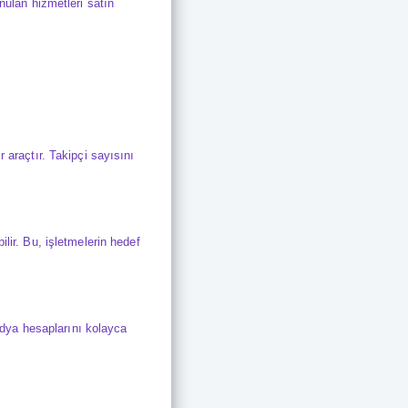
nulan hizmetleri satın
 araçtır. Takipçi sayısını
lir. Bu, işletmelerin hedef
medya hesaplarını kolayca