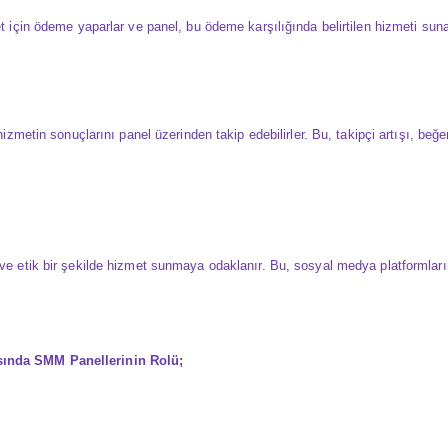
et için ödeme yaparlar ve panel, bu ödeme karşılığında belirtilen hizmeti suna
ı hizmetin sonuçlarını panel üzerinden takip edebilirler. Bu, takipçi artışı, be
 ve etik bir şekilde hizmet sunmaya odaklanır. Bu, sosyal medya platformların
ında SMM Panellerinin Rolü;