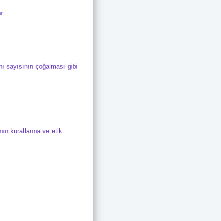
r.
ğeni sayısının çoğalması gibi
ın kurallarına ve etik