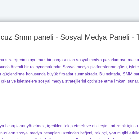
uz Smm paneli - Sosyal Medya Paneli - T
a stratejilerinin ayrılmaz bir parçası olan sosyal medya pazarlaması, markal
nda önemli bir rol oynamaktadır. Sosyal medya platformlarının gücü, işletme
ını güçlendirme konusunda büyük fırsatlar sunmaktadır. Bu noktada, SMM pa
 çıkar ve işletmelere sosyal medya stratejilerini optimize etme imkanı sunar.
a hesaplarını yönetmek, içerikleri takip etmek ve etkileşimi artırmak için ku
lanıcıların sosyal medya hesapları üzerinden beğeni, takipçi, yorum gibi etkil